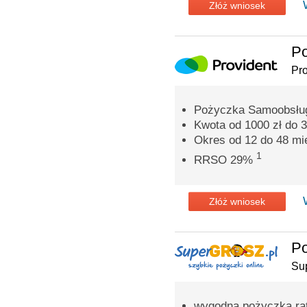
Złóż wniosek
P
Pro
Pożyczka Samoobsług
Kwota od 1000 zł do 3
Okres od 12 do 48 mi
1
RRSO 29%
Złóż wniosek
Po
Su
wygodna pożyczka rat