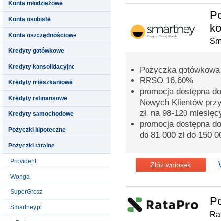
Konta młodzieżowe
Po
Konta osobiste
ko
Konta oszczędnościowe
Sma
Kredyty gotówkowe
Kredyty konsolidacyjne
Pożyczka gotówkowa l
RRSO 16,60%
Kredyty mieszkaniowe
promocja dostępna do
Kredyty refinansowe
Nowych Klientów przy
zł, na 98-120 miesięc
Kredyty samochodowe
promocja dostępna do
Pożyczki hipoteczne
do 81 000 zł do 150 0
Pożyczki ratalne
Provident
Złóż wniosek
Wonga
SuperGrosz
Po
Smartney.pl
Ra