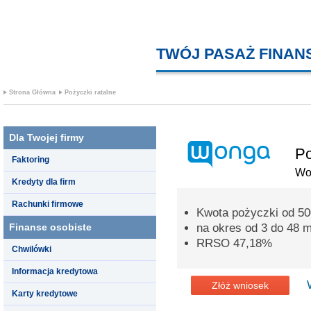
TWÓJ PASAŻ FINA
Strona Główna
Pożyczki ratalne
Dla Twojej firmy
Po
Faktoring
Wo
Kredyty dla firm
Rachunki firmowe
Kwota pożyczki od 500
Finanse osobiste
na okres od 3 do 48 m
RRSO 47,18%
Chwilówki
Informacja kredytowa
Złóż wniosek
Karty kredytowe