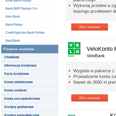
Erste Bank Polska
Wykonaj przelew a zga
Bank BNP Paribas S.A.
leasingu przelewem d
Alior Bank
Bank Pekao
Złóż wniosek
Credit Agricole Bank Polska
Nest Bank
VeloKonto 
Finanse osobiste
VeloBank
Chwilówki
Informacja kredytowa
Wygoda w pakiecie z
Karty kredytowe
Prowadzenie konta za
Nawet do 3000 zł prem
Konta młodzieżowe
Konta osobiste
Złóż wniosek
Konta oszczędnościowe
Kredyty gotówkowe
K
Kredyty konsolidacyjne