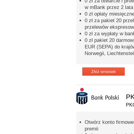
0 zł za otwarcie i pr
w mBank przez 2 lata
0 zł opłaty miesięczn
0 zł za pakiet 20 prz
przelewów ekspreso
0 zł za wypłaty w ba
0 zł pakiet 20 darmo
EUR (SEPA) do krajów 
Norwegii, Liechtenstei
Złóż wniosek
PK
PKO
Otwórz konto firmowe 
premii