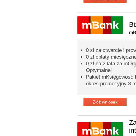
Bi
mB
0 zł za otwarcie i p
0 zł opłaty miesięczn
0 zł na 2 lata za mOr
Optymalnej
Pakiet mKsięgowość K
okres promocyjny 3 m
Złóż wniosek
Za
in