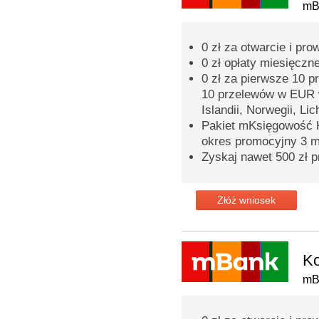
mB
0 zł za otwarcie i p
0 zł opłaty miesięczn
0 zł za pierwsze 10 
10 przelewów w EUR 
Islandii, Norwegii, Lic
Pakiet mKsięgowość K
okres promocyjny 3 m
Zyskaj nawet 500 zł p
Złóż wniosek
Ko
mB