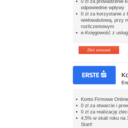
0 zł za prowadzenie k
odpowiednie wpływy
0 zł za korzystanie z 
wielowalutową, przy m
rozliczeniowym
e-Księgowość z usłu
Złóż wniosek
Ko
Er
Konto Firmowe Online
0 zł za otwarcie i pr
0 zł za realizację zle
4,5% w skali roku na 
Start!