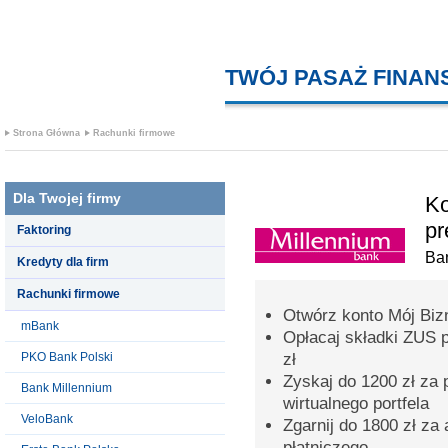
TWÓJ PASAŻ FINA
Strona Główna
Rachunki firmowe
Dla Twojej firmy
Ko
pr
Faktoring
Ba
Kredyty dla firm
Rachunki firmowe
Otwórz konto Mój Bizn
mBank
Opłacaj składki ZUS 
PKO Bank Polski
zł
Zyskaj do 1200 zł za 
Bank Millennium
wirtualnego portfela
VeloBank
Zgarnij do 1800 zł za
płatniczego