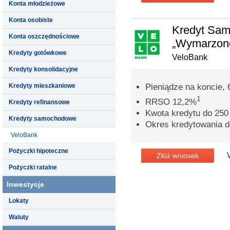
Konta młodzieżowe
Konta osobiste
Kredyt Sa
Konta oszczędnościowe
„Wymarzone
Kredyty gotówkowe
VeloBank
Kredyty konsolidacyjne
Kredyty mieszkaniowe
Pieniądze na koncie, 
1
RRSO 12,2%
Kredyty refinansowe
Kwota kredytu do 250 
Kredyty samochodowe
Okres kredytowania do
VeloBank
Pożyczki hipoteczne
Złóż wniosek
Pożyczki ratalne
Inwestycje
Lokaty
Waluty