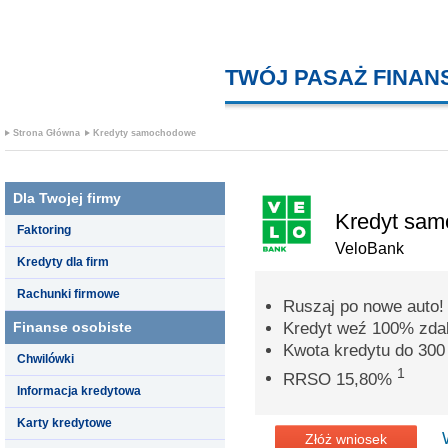
TWÓJ PASAŻ FINA
Strona Główna
Kredyty samochodowe
Dla Twojej firmy
Kredyt sa
Faktoring
VeloBank
Kredyty dla firm
Rachunki firmowe
Ruszaj po nowe auto!
Finanse osobiste
Kredyt weź 100% zdal
Kwota kredytu do 300 
Chwilówki
1
RRSO 15,80%
Informacja kredytowa
Karty kredytowe
Złóż wniosek