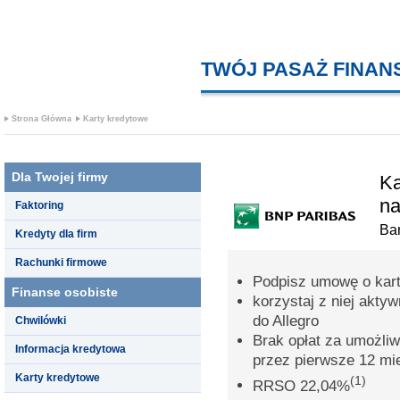
TWÓJ PASAŻ FINA
Strona Główna
Karty kredytowe
Dla Twojej firmy
Ka
na
Faktoring
Ba
Kredyty dla firm
Rachunki firmowe
Podpisz umowę o kar
Finanse osobiste
korzystaj z niej aktyw
do Allegro
Chwilówki
Brak opłat za umożliwi
Informacja kredytowa
przez pierwsze 12 mi
Karty kredytowe
(1)
RRSO 22,04%