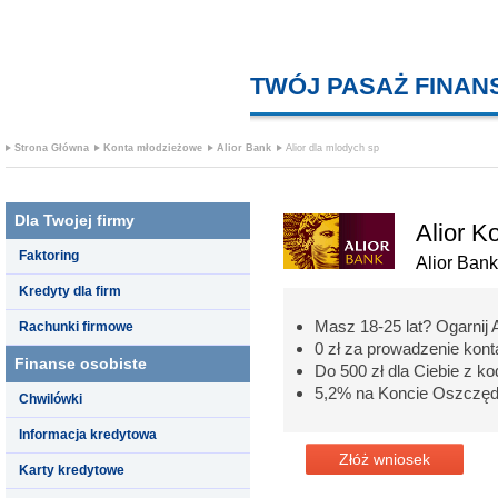
TWÓJ PASAŻ FINA
Strona Główna
Konta młodzieżowe
Alior Bank
Alior dla mlodych sp
Dla Twojej firmy
Alior K
Faktoring
Alior Bank
Kredyty dla firm
Masz 18-25 lat? Ogarnij A
Rachunki firmowe
0 zł za prowadzenie kon
Finanse osobiste
Do 500 zł dla Ciebie z
5,2% na Koncie Oszczęd
Chwilówki
Informacja kredytowa
Złóż wniosek
Karty kredytowe