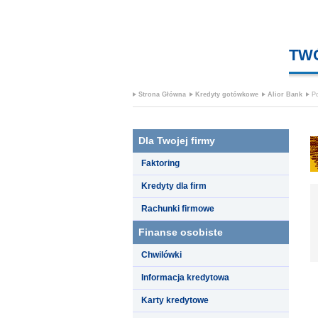
TW
Strona Główna
Kredyty gotówkowe
Alior Bank
P
Dla Twojej firmy
Faktoring
Kredyty dla firm
Rachunki firmowe
Finanse osobiste
Chwilówki
Informacja kredytowa
Karty kredytowe