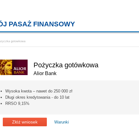
ÓJ PASAŻ FINANSOWY
KREDYTY MIESZKANIOWE, KONT
ozyczka gotowkowa
Pożyczka gotówkowa
Alior Bank
Wysoka kwota – nawet do 250 000 zł
Długi okres kredytowania - do 10 lat
RRSO 9,15%
Złóż wniosek
Warunki