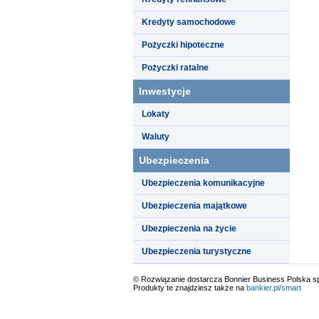
Kredyty samochodowe
Pożyczki hipoteczne
Pożyczki ratalne
Inwestycje
Lokaty
Waluty
Ubezpieczenia
Ubezpieczenia komunikacyjne
Ubezpieczenia majątkowe
Ubezpieczenia na życie
Ubezpieczenia turystyczne
© Rozwiązanie dostarcza Bonnier Business Polska sp.
Produkty te znajdziesz także na
bankier.pl/smart