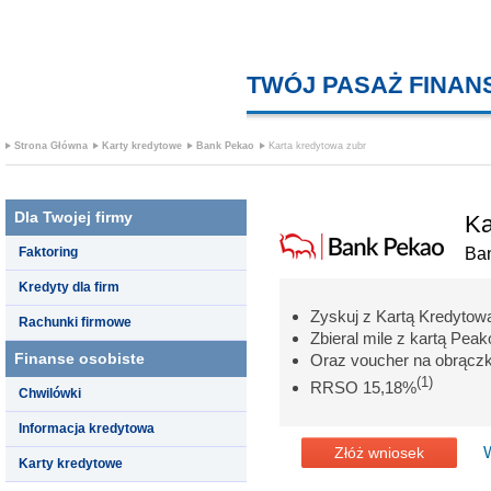
TWÓJ PASAŻ FINA
Strona Główna
Karty kredytowe
Bank Pekao
Karta kredytowa zubr
Dla Twojej firmy
Ka
Faktoring
Ba
Kredyty dla firm
Zyskuj z Kartą Kredytow
Rachunki firmowe
Zbieral mile z kartą Peak
Finanse osobiste
Oraz voucher na obrączkę
(1)
RRSO 15,18%
Chwilówki
Informacja kredytowa
Złóż wniosek
Karty kredytowe