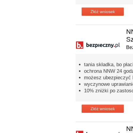
Złóż wniosek
NN
Sz
Bez
tania składka, bo pła
ochrona NNW 24 godz
możesz ubezpieczyć ki
wyczynowe uprawianie
10% zniżki po zastos
Złóż wniosek
N