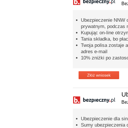
Bez
Ubezpieczenie NNW o
prywatnym, podczas n
Kupując on-line otrz
Tania składka, bo pła
Twoja polisa zostaje 
adres e-mail
10% zniżki po zastos
Złóż wniosek
Ub
Bez
Ubezpieczenie dla sing
Sumy ubezpieczenia 