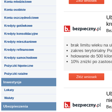
Złóż wniosek
Konta młodzieżowe
Konta osobiste
Ub
Konta oszczędnościowe
kr
Kredyty gotówkowe
Bez
Kredyty konsolidacyjne
Kredyty mieszkaniowe
brak limitu wieku na 
Kredyty refinansowe
zakres terytorialny P
holowanie do 500 kil
Kredyty samochodowe
10% zniżki po zastos
Pożyczki hipoteczne
Pożyczki ratalne
Złóż wniosek
Inwestycje
Lokaty
Ub
Waluty
ni
Ubezpieczenia
Bez