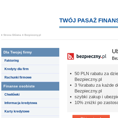
TWÓJ PASAŻ FINA
Strona Główna
Bezpieczny.pl
Ub
Dla Twojej firmy
Bez
Faktoring
Kredyty dla firm
50 PLN rabatu za dzi
Rachunki firmowe
Bezpieczny.pl
3 %rabatu za każde d
Finanse osobiste
Bezpieczny.pl
Chwilówki
szybki zakup i ubezpi
10% zniżki po zastos
Informacja kredytowa
Karty kredytowe