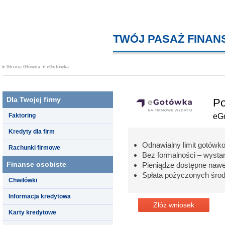
TWÓJ PASAŻ FINA
Strona Główna
eGotówka
Dla Twojej firmy
Po
Faktoring
eG
Kredyty dla firm
Odnawialny limit gotówko
Rachunki firmowe
Bez formalności – wysta
Finanse osobiste
Pieniądze dostępne nawe
Spłata pożyczonych śro
Chwilówki
Informacja kredytowa
Złóż wniosek
Karty kredytowe