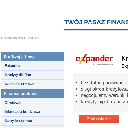
TWÓJ PASAŻ FINA
Strona Główna
Expander
Dla Twojej firmy
Kr
Faktoring
Ex
Kredyty dla firm
bezpłatne porównanie
Rachunki firmowe
długi okres kredytowa
Finanse osobiste
negocjujemy warunki 
kredyty hipoteczne z 
Chwilówki
Informacja kredytowa
Złóż wniosek
Karty kredytowe