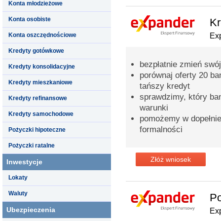
Konta młodzieżowe
Konta osobiste
Kr
Konta oszczędnościowe
Ex
Kredyty gotówkowe
bezpłatnie zmień swój
Kredyty konsolidacyjne
porównaj oferty 20 b
Kredyty mieszkaniowe
tańszy kredyt
sprawdzimy, który ba
Kredyty refinansowe
warunki
Kredyty samochodowe
pomożemy w dopełnie
formalności
Pożyczki hipoteczne
Pożyczki ratalne
Złóż wniosek
Inwestycje
Lokaty
Waluty
Po
Ubezpieczenia
Ex