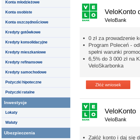
Konta młodzieżowe
VeloKonto 
Konta osobiste
VeloBank
Konta oszczędnościowe
Kredyty gotówkowe
0 zł za prowadzenie 
Kredyty konsolidacyjne
Program Poleceń - odb
spełni warunki promoc
Kredyty mieszkaniowe
6,5% do 3 000 zł na
Kredyty refinansowe
VeloSkarbonka
Kredyty samochodowe
Pożyczki hipoteczne
Złóż wniosek
Pożyczki ratalne
Inwestycje
VeloKonto
Lokaty
VeloBank
Waluty
Ubezpieczenia
Załóż konto i daj się 