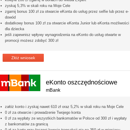
zyskaj 5,3% w skali roku na Moje Cele
zgarnij bonus 100 zł za otwarcie eKonta do usług przez selfie lub przez e-
dowód
dodatkowy bonus 100 zł za otwarcie eKonta Junior lub eKonta możliwości
dla dziecka
jeśli zapewnisz wpływy wynagrodzenia na eKonto do usług otwarte w
promocji możesz zdobyć 300 zł
Złóż wniosek
eKonto oszczędnościowe
mBank
załóż konto i zyskaj nawet 610 zł oraz 5,2% w skali roku na Moje Cele
0 zł za otwarcie i prowadzenie Twojego konta
0 zł za wypłaty ze wszystkich bankomatów w Polsce od 300 zł i wypłaty
z bankomatów za granicą
0 zł za kartę przy łącznej kwocie transakcji nią na 350 zł w miesiącu