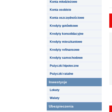
Konta młodzieżowe
Konta osobiste
Konta oszczędnościowe
Kredyty gotówkowe
Kredyty konsolidacyjne
Kredyty mieszkaniowe
Kredyty refinansowe
Kredyty samochodowe
Pożyczki hipoteczne
Pożyczki ratalne
Inwestycje
Lokaty
Waluty
Ubezpieczenia