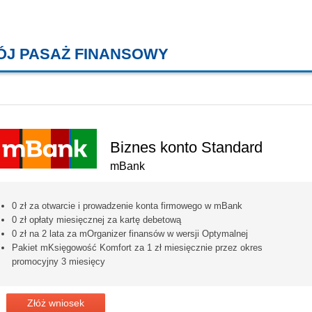
ÓJ PASAŻ FINANSOWY
KREDYTY MIESZKANIOWE, KONT
Biznes konto Standard
mBank
0 zł za otwarcie i prowadzenie konta firmowego w mBank
0 zł opłaty miesięcznej za kartę debetową
0 zł na 2 lata za mOrganizer finansów w wersji Optymalnej
Pakiet mKsięgowość Komfort za 1 zł miesięcznie przez okres
promocyjny 3 miesięcy
Złóż wniosek