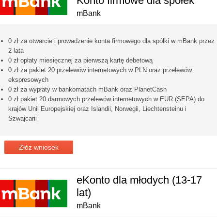
Konto firmowe dla spółek
mBank
0 zł za otwarcie i prowadzenie konta firmowego dla spółki w mBank przez
2 lata
0 zł opłaty miesięcznej za pierwszą kartę debetową
0 zł za pakiet 20 przelewów internetowych w PLN oraz przelewów
ekspresowych
0 zł za wypłaty w bankomatach mBank oraz PlanetCash
0 zł pakiet 20 darmowych przelewów internetowych w EUR (SEPA) do
krajów Unii Europejskiej oraz Islandii, Norwegii, Liechtensteinu i
Szwajcarii
Złóż wniosek
eKonto dla młodych (13-17
lat)
mBank