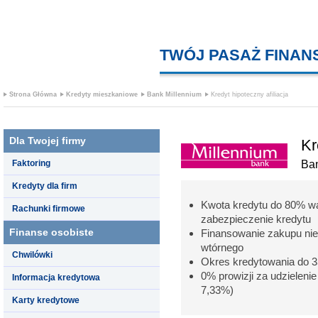
TWÓJ PASAŻ FINA
Strona Główna
Kredyty mieszkaniowe
Bank Millennium
Kredyt hipoteczny afiliacja
Dla Twojej firmy
Kr
Faktoring
Ban
Kredyty dla firm
Kwota kredytu do 80% wa
Rachunki firmowe
zabezpieczenie kredytu
Finanse osobiste
Finansowanie zakupu nie
wtórnego
Chwilówki
Okres kredytowania do 35
0% prowizji za udzieleni
Informacja kredytowa
7,33%)
Karty kredytowe