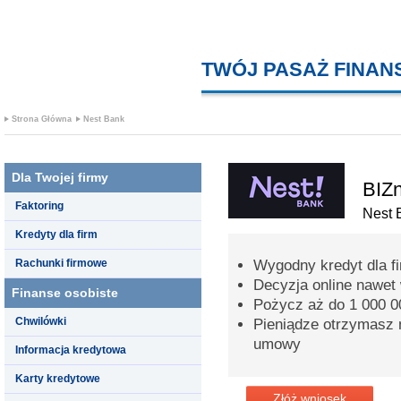
TWÓJ PASAŻ FINA
Strona Główna
Nest Bank
Dla Twojej firmy
BIZn
Faktoring
Nest 
Kredyty dla firm
Rachunki firmowe
Wygodny kredyt dla fi
Decyzja online nawet
Finanse osobiste
Pożycz aż do 1 000 00
Chwilówki
Pieniądze otrzymasz 
umowy
Informacja kredytowa
Karty kredytowe
Złóż wniosek