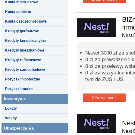
Konta młodzieżowe
Konta osobiste
BIZn
Konta oszczędnościowe
fir
Kredyty gotówkowe
Nest 
Kredyty konsolidacyjne
Kredyty mieszkaniowe
Nawet 3000 zł za spe
0 zł za prowadzenie 
Kredyty refinansowe
0 zł za przelewy, wpła
Kredyty samochodowe
0 zł za wszystkie inte
tym do ZUS i US
Pożyczki hipoteczne
Pożyczki ratalne
Złóż wniosek
Inwestycje
Lokaty
Waluty
Nes
Ubezpieczenia
Nest 