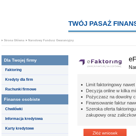
TWÓJ PASAŻ FINA
Strona Główna
Narodowy Fundusz Gwarancyjny
eF
Dla Twojej firmy
Na
Faktoring
Kredyty dla firm
Limit faktoringowy nawet
Rachunki firmowe
Decyzja online w kilka mi
Pożyczasz na dowolny ce
Finanse osobiste
Finansowanie faktur naw
Szeroka oferta faktoringu
Chwilówki
zakupowy oraz zaliczko
Informacja kredytowa
Karty kredytowe
Złóż wniosek