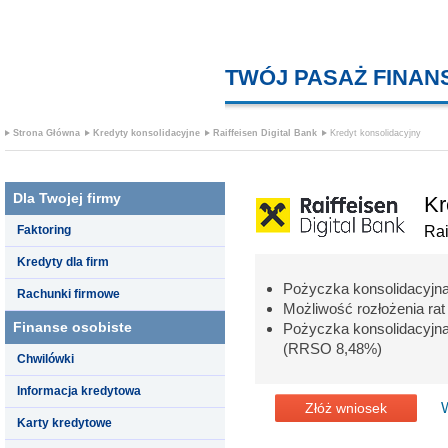
TWÓJ PASAŻ FINA
Strona Główna
Kredyty konsolidacyjne
Raiffeisen Digital Bank
Kredyt konsolidacyjny
Dla Twojej firmy
Kr
Faktoring
Rai
Kredyty dla firm
Pożyczka konsolidacyjna
Rachunki firmowe
Możliwość rozłożenia ra
Finanse osobiste
Pożyczka konsolidacyj
(RRSO 8,48%)
Chwilówki
Informacja kredytowa
Złóż wniosek
Karty kredytowe