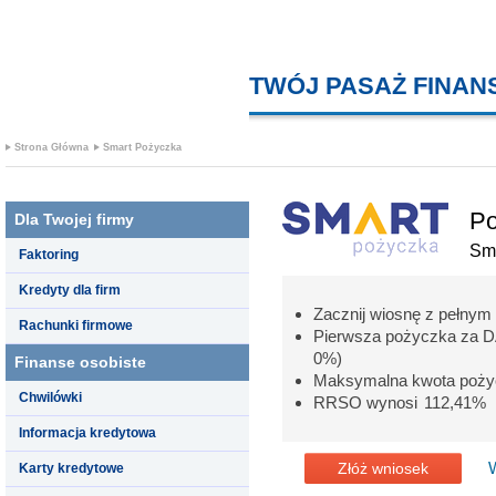
TWÓJ PASAŻ FINA
Strona Główna
Smart Pożyczka
Po
Dla Twojej firmy
Sm
Faktoring
Kredyty dla firm
Zacznij wiosnę z pełnym
Rachunki firmowe
Pierwsza pożyczka za 
0%)
Finanse osobiste
Maksymalna kwota pożyc
Chwilówki
RRSO wynosi 112,41%
Informacja kredytowa
Złóż wniosek
Karty kredytowe