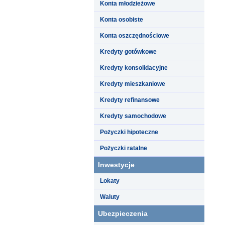
Konta młodzieżowe
Konta osobiste
Konta oszczędnościowe
Kredyty gotówkowe
Kredyty konsolidacyjne
Kredyty mieszkaniowe
Kredyty refinansowe
Kredyty samochodowe
Pożyczki hipoteczne
Pożyczki ratalne
Inwestycje
Lokaty
Waluty
Ubezpieczenia