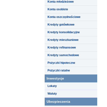
Konta młodzieżowe
Konta osobiste
Konta oszczędnościowe
Kredyty gotówkowe
Kredyty konsolidacyjne
Kredyty mieszkaniowe
Kredyty refinansowe
Kredyty samochodowe
Pożyczki hipoteczne
Pożyczki ratalne
Inwestycje
Lokaty
Waluty
Ubezpieczenia