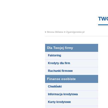
TW
Strona Główna
Zgarnijpremie.pl
Dla Twojej firmy
Faktoring
Kredyty dla firm
Rachunki firmowe
Finanse osobiste
Chwilówki
Informacja kredytowa
Karty kredytowe