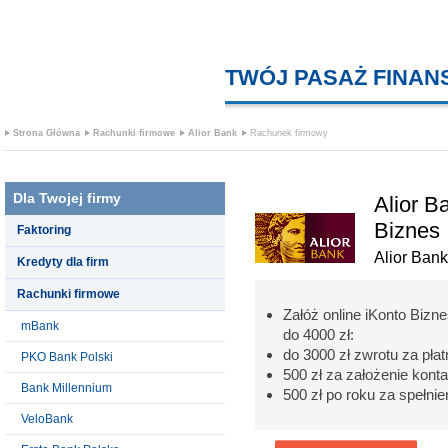
TWÓJ PASAŻ FINA
Strona Główna
Rachunki firmowe
Alior Bank
Rachunek firmowy
Dla Twojej firmy
Alior B
Biznes
Faktoring
Alior Bank
Kredyty dla firm
Rachunki firmowe
Załóż online iKonto Bizn
mBank
do 4000 zł:
do 3000 zł zwrotu za pł
PKO Bank Polski
500 zł za założenie konta
Bank Millennium
500 zł po roku za spełni
VeloBank