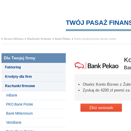
TWÓJ PASAŻ FINA
Strona Główna
Rachunki firmowe
Bank Pekao
Konto przekorzystne biznes online
Dla Twojej firmy
Ko
Faktoring
Ba
Kredyty dla firm
Otwórz Konto Biznes z Żub
Rachunki firmowe
Zyskaj do 4200 zł premii za
mBank
PKO Bank Polski
Złóż wniosek
Bank Millennium
VeloBank