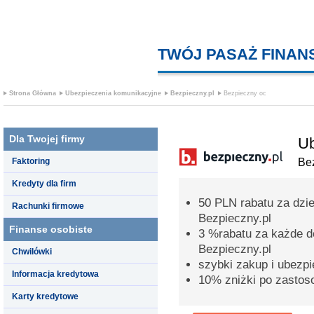
TWÓJ PASAŻ FINA
Strona Główna
Ubezpieczenia komunikacyjne
Bezpieczny.pl
Bezpieczny oc
Dla Twojej firmy
Ub
Faktoring
Bez
Kredyty dla firm
50 PLN rabatu za dzi
Rachunki firmowe
Bezpieczny.pl
Finanse osobiste
3 %rabatu za każde d
Bezpieczny.pl
Chwilówki
szybki zakup i ubezpi
Informacja kredytowa
10% zniżki po zastos
Karty kredytowe