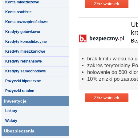
Konta młodzieżowe
Złóż wniosek
Konta osobiste
Konta oszczędnościowe
Ub
kr
Kredyty gotówkowe
Bez
Kredyty konsolidacyjne
Kredyty mieszkaniowe
brak limitu wieku na 
Kredyty refinansowe
zakres terytorialny P
Kredyty samochodowe
holowanie do 500 kil
10% zniżki po zastos
Pożyczki hipoteczne
Pożyczki ratalne
Złóż wniosek
Inwestycje
Lokaty
Waluty
Ubezpieczenia