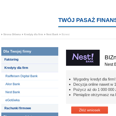
TWÓJ PASAŻ FINA
Strona Główna
Kredyty dla firm
Nest Bank
Biznest
Dla Twojej firmy
BIZn
Faktoring
Nest 
Kredyty dla firm
Raiffeisen Digital Bank
Wygodny kredyt dla firm!
Decyzja online nawet w 
Alior Bank
Pożycz aż do 1 000 000 z
Nest Bank
Pieniądze otrzymasz na 
eGotówka
Rachunki firmowe
Złóż wniosek