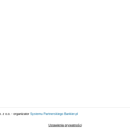
 z o.o. - organizator
Systemu Partnerskiego
Bankier.pl
Ustawienia prywatności