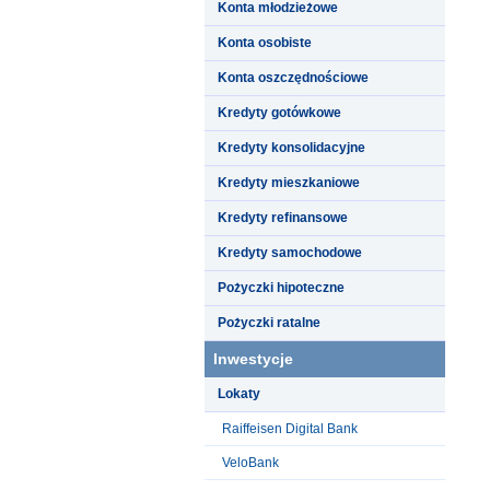
Konta młodzieżowe
Konta osobiste
Konta oszczędnościowe
Kredyty gotówkowe
Kredyty konsolidacyjne
Kredyty mieszkaniowe
Kredyty refinansowe
Kredyty samochodowe
Pożyczki hipoteczne
Pożyczki ratalne
Inwestycje
Lokaty
Raiffeisen Digital Bank
VeloBank