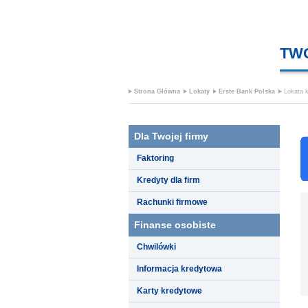
TW
Strona Główna
Lokaty
Erste Bank Polska
Lokata k
Dla Twojej firmy
Faktoring
Kredyty dla firm
Rachunki firmowe
Finanse osobiste
Chwilówki
Informacja kredytowa
Karty kredytowe