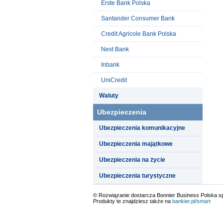
Erste Bank Polska
Santander Consumer Bank
Credit Agricole Bank Polska
Nest Bank
Inbank
UniCredit
Waluty
Ubezpieczenia
Ubezpieczenia komunikacyjne
Ubezpieczenia majątkowe
Ubezpieczenia na życie
Ubezpieczenia turystyczne
© Rozwiązanie dostarcza Bonnier Business Polska sp.
Produkty te znajdziesz także na
bankier.pl/smart