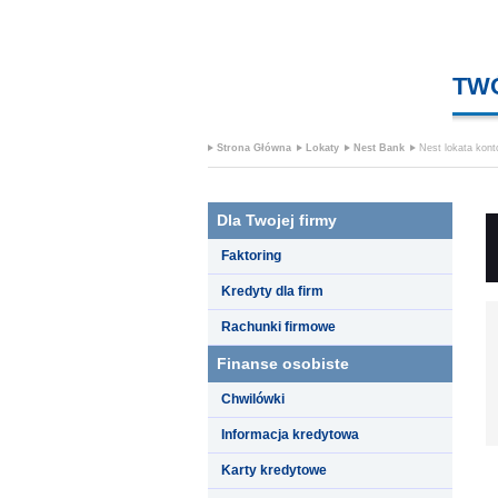
TW
Strona Główna
Lokaty
Nest Bank
Nest lokata kont
Dla Twojej firmy
Faktoring
Kredyty dla firm
Rachunki firmowe
Finanse osobiste
Chwilówki
Informacja kredytowa
Karty kredytowe