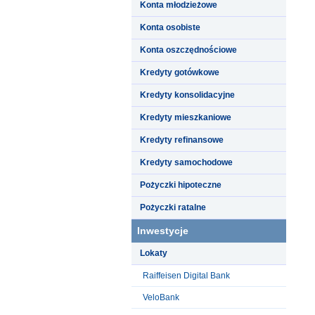
Konta młodzieżowe
Konta osobiste
Konta oszczędnościowe
Kredyty gotówkowe
Kredyty konsolidacyjne
Kredyty mieszkaniowe
Kredyty refinansowe
Kredyty samochodowe
Pożyczki hipoteczne
Pożyczki ratalne
Inwestycje
Lokaty
Raiffeisen Digital Bank
VeloBank