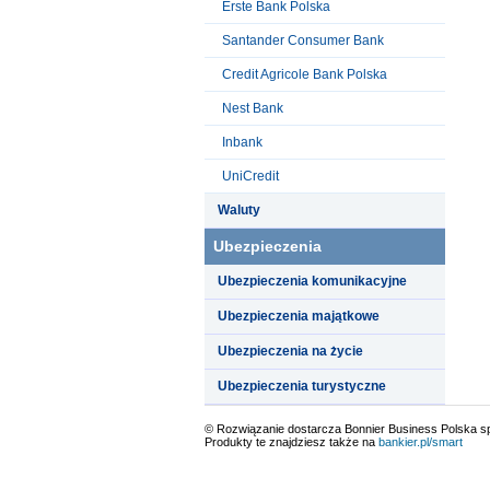
Erste Bank Polska
Santander Consumer Bank
Credit Agricole Bank Polska
Nest Bank
Inbank
UniCredit
Waluty
Ubezpieczenia
Ubezpieczenia komunikacyjne
Ubezpieczenia majątkowe
Ubezpieczenia na życie
Ubezpieczenia turystyczne
© Rozwiązanie dostarcza Bonnier Business Polska sp.
Produkty te znajdziesz także na
bankier.pl/smart