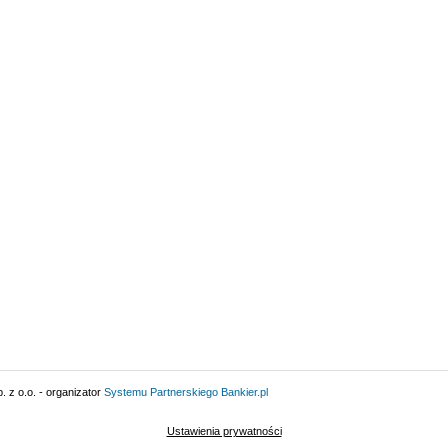
 z o.o. - organizator
Systemu Partnerskiego
Bankier.pl
Ustawienia prywatności