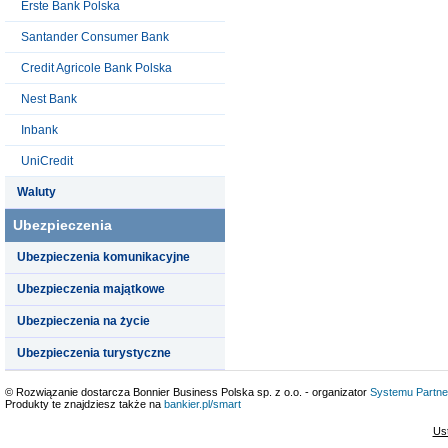
Erste Bank Polska
Santander Consumer Bank
Credit Agricole Bank Polska
Nest Bank
Inbank
UniCredit
Waluty
Ubezpieczenia
Ubezpieczenia komunikacyjne
Ubezpieczenia majątkowe
Ubezpieczenia na życie
Ubezpieczenia turystyczne
© Rozwiązanie dostarcza Bonnier Business Polska sp. z o.o. - organizator
Systemu Partne
Produkty te znajdziesz także na
bankier.pl/smart
Us