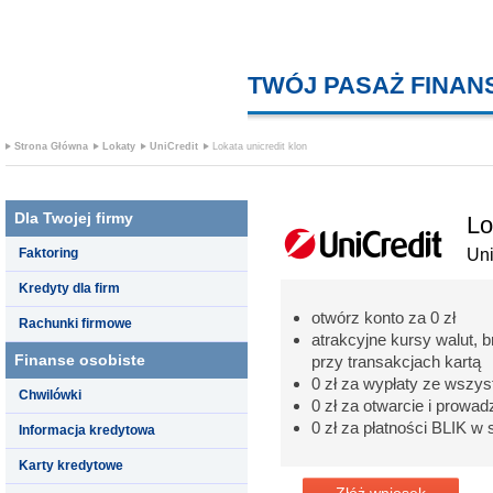
TWÓJ PASAŻ FINA
Strona Główna
Lokaty
UniCredit
Lokata unicredit klon
Dla Twojej firmy
Lo
Faktoring
Uni
Kredyty dla firm
otwórz konto za 0 zł
Rachunki firmowe
atrakcyjne kursy walut, 
Finanse osobiste
przy transakcjach kartą
0 zł za wypłaty ze wszy
Chwilówki
0 zł za otwarcie i prowad
0 zł za płatności BLIK w 
Informacja kredytowa
Karty kredytowe
Złóż wniosek